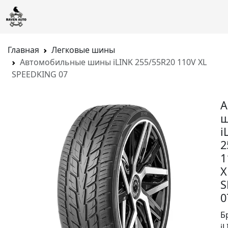
Главная
Легковые шины
Автомобильные шины iLINK 255/55R20 110V XL
SPEEDKING 07
А
i
2
1
X
S
0
Б
i