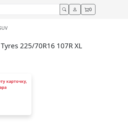
0
 SUV
yres 225/70R16 107R XL
ту карточку,
ара