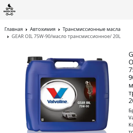
Главная
Автохимия
Трансмиссионные масла
GEAR OIL 75W-90/масло трансмиссионное/ 20L
G
O
7
9
м
т
2
Б
V
К
т