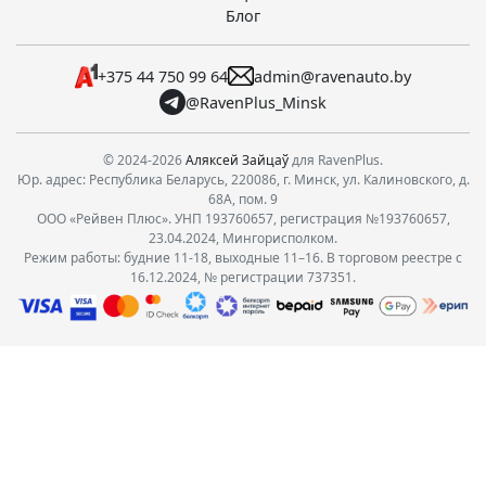
Блог
+375 44 750 99 64
admin@ravenauto.by
@RavenPlus_Minsk
© 2024-2026
Аляксей Зайцаў
для RavenPlus.
Юр. адрес: Республика Беларусь, 220086, г. Минск, ул. Калиновского, д.
68А, пом. 9
ООО «Рейвен Плюс». УНП 193760657, регистрация №193760657,
23.04.2024, Мингорисполком.
Режим работы: будние 11-18, выходные 11–16. В торговом реестре с
16.12.2024, № регистрации 737351.