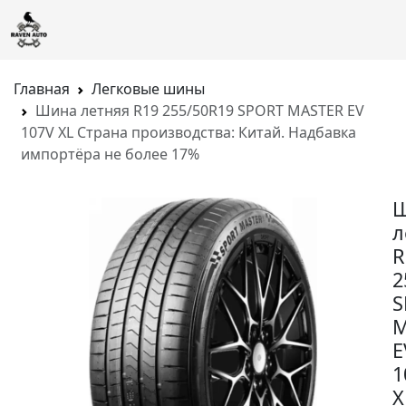
Главная
Легковые шины
Шина летняя R19 255/50R19 SPORT MASTER EV
107V XL Страна производства: Китай. Надбавка
импортёра не более 17%
л
R
2
S
M
E
1
X