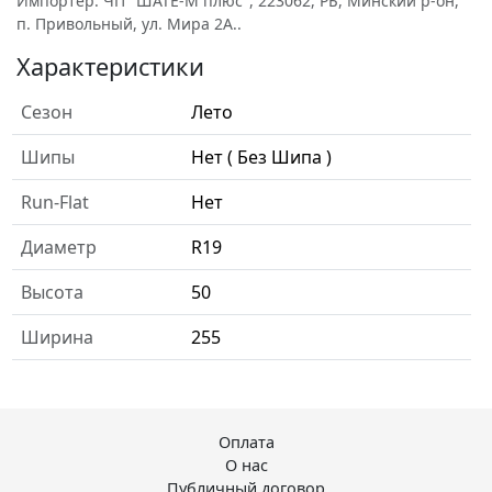
Импортёр: ЧП "ШАТЕ-М плюс", 223062, РБ, Минский р-он,
п. Привольный, ул. Мира 2А..
Характеристики
Сезон
Лето
Шипы
Нет ( Без Шипа )
Run-Flat
Нет
Диаметр
R19
Высота
50
Ширина
255
Оплата
О нас
Публичный договор