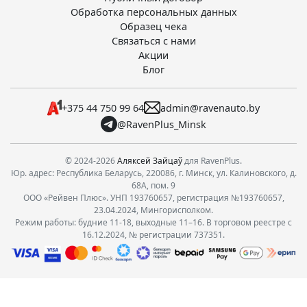
Обработка персональных данных
Образец чека
Связаться с нами
Акции
Блог
+375 44 750 99 64
admin@ravenauto.by
@RavenPlus_Minsk
© 2024-2026
Аляксей Зайцаў
для RavenPlus.
Юр. адрес: Республика Беларусь, 220086, г. Минск, ул. Калиновского, д.
68А, пом. 9
ООО «Рейвен Плюс». УНП 193760657, регистрация №193760657,
23.04.2024, Мингорисполком.
Режим работы: будние 11-18, выходные 11–16. В торговом реестре с
16.12.2024, № регистрации 737351.