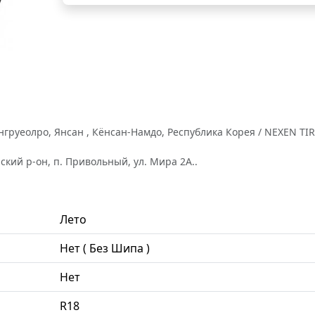
руеолро, Янсан , Кёнсан-Намдо, Республика Корея / NEXEN TIRE 
кий р-он, п. Привольный, ул. Мира 2А..
Лето
Нет ( Без Шипа )
Нет
R18