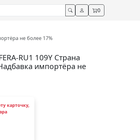
0
портёра не более 17%
FERA-RU1 109Y Страна
Надбавка импортёра не
ту карточку,
ара