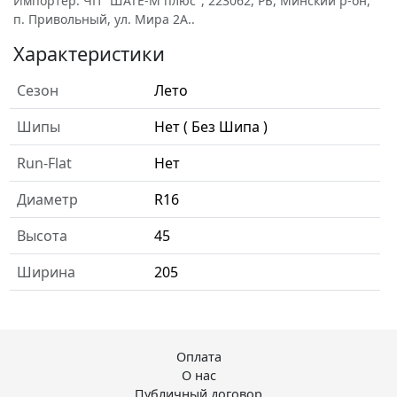
Импортёр: ЧП "ШАТЕ-М плюс", 223062, РБ, Минский р-он,
п. Привольный, ул. Мира 2А..
Характеристики
Сезон
Лето
Шипы
Нет ( Без Шипа )
Run-Flat
Нет
Диаметр
R16
Высота
45
Ширина
205
Оплата
О нас
Публичный договор