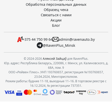
Обработка персональных данных
Образец чека
Связаться с нами
Акции
Блог
+375 44 750 99 64
admin@ravenauto.by
@RavenPlus_Minsk
© 2024-2026
Аляксей Зайцаў
для RavenPlus.
Юр. адрес: Республика Беларусь, 220086, г. Минск, ул. Калиновского, д.
68А, пом. 9
ООО «Рейвен Плюс». УНП 193760657, регистрация №193760657,
23.04.2024, Мингорисполком.
Режим работы: будние 11-18, выходные 11–16. В торговом реестре с
16.12.2024, № регистрации 737351.