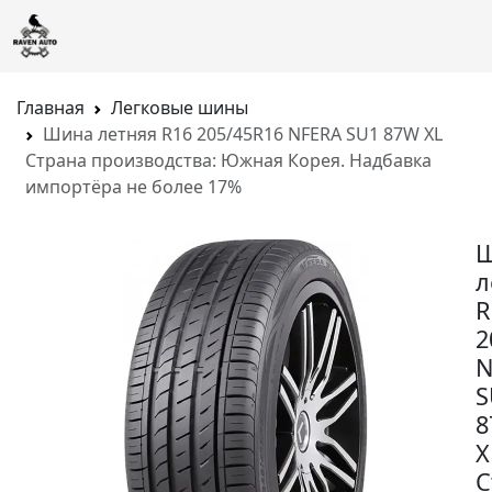
Главная
Легковые шины
Шина летняя R16 205/45R16 NFERA SU1 87W XL
Страна производства: Южная Корея. Надбавка
импортёра не более 17%
л
R
2
N
S
8
X
С