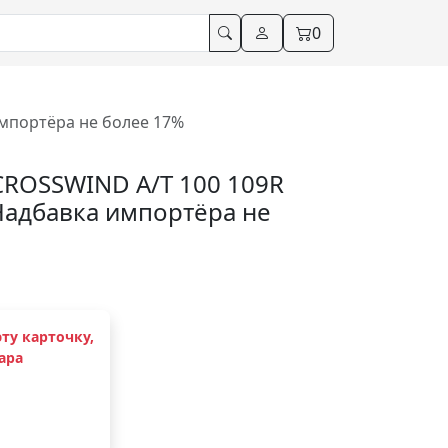
0
импортёра не более 17%
CROSSWIND A/T 100 109R
 Надбавка импортёра не
ту карточку,
ара