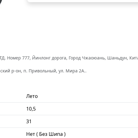
. Номер 777, Йинлонг дорога, Город Чжаоюань, Шаньдун, Китай /
кий р-он, п. Привольный, ул. Мира 2А..
Лето
10,5
31
Нет ( Без Шипа )