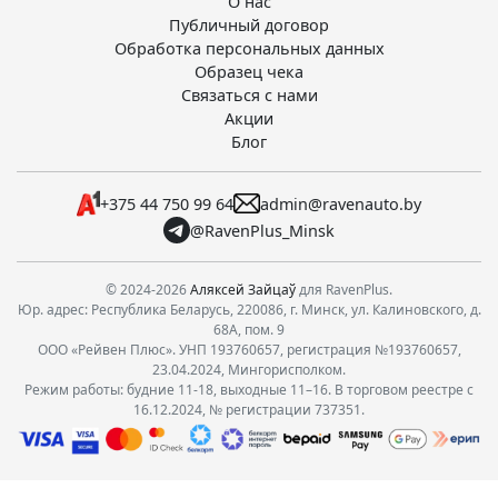
О нас
Публичный договор
Обработка персональных данных
Образец чека
Связаться с нами
Акции
Блог
+375 44 750 99 64
admin@ravenauto.by
@RavenPlus_Minsk
© 2024-2026
Аляксей Зайцаў
для RavenPlus.
Юр. адрес: Республика Беларусь, 220086, г. Минск, ул. Калиновского, д.
68А, пом. 9
ООО «Рейвен Плюс». УНП 193760657, регистрация №193760657,
23.04.2024, Мингорисполком.
Режим работы: будние 11-18, выходные 11–16. В торговом реестре с
16.12.2024, № регистрации 737351.