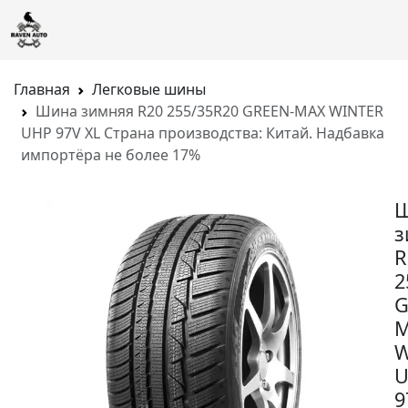
Главная
Легковые шины
Шина зимняя R20 255/35R20 GREEN-MAX WINTER
UHP 97V XL Страна производства: Китай. Надбавка
импортёра не более 17%
з
R
2
G
W
U
9