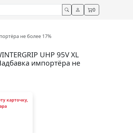
0
портёра не более 17%
WINTERGRIP UHP 95V XL
 Надбавка импортёра не
ту карточку,
ара