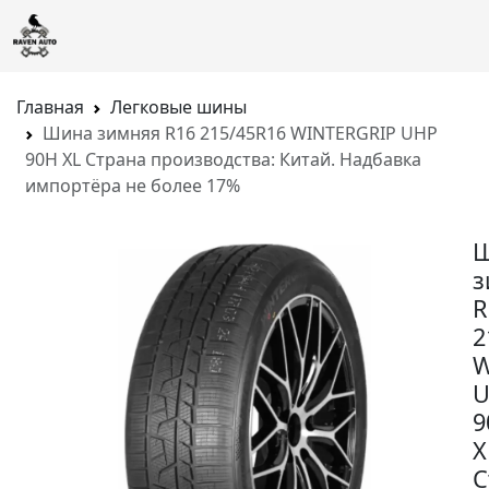
Главная
Легковые шины
Шина зимняя R16 215/45R16 WINTERGRIP UHP
90H XL Страна производства: Китай. Надбавка
импортёра не более 17%
з
R
2
W
U
9
X
С