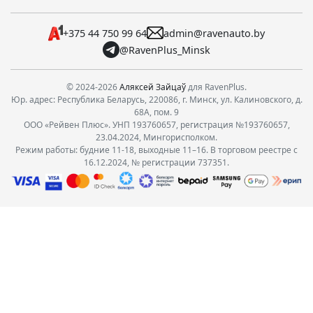
+375 44 750 99 64
admin@ravenauto.by
@RavenPlus_Minsk
© 2024-2026
Аляксей Зайцаў
для RavenPlus.
Юр. адрес: Республика Беларусь, 220086, г. Минск, ул. Калиновского, д.
68А, пом. 9
ООО «Рейвен Плюс». УНП 193760657, регистрация №193760657,
23.04.2024, Мингорисполком.
Режим работы: будние 11-18, выходные 11–16. В торговом реестре с
16.12.2024, № регистрации 737351.