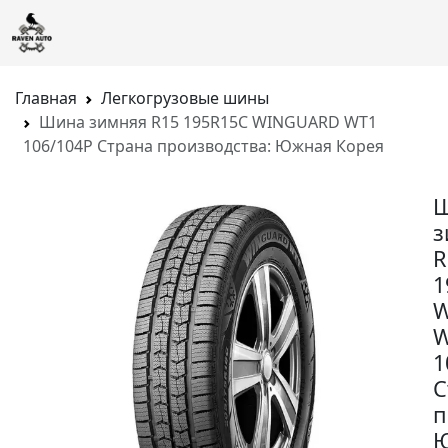
Главная
Легкогрузовые шины
Шина зимняя R15 195R15C WINGUARD WT1
106/104P Страна производства: Южная Корея
з
R
1
W
W
1
С
п