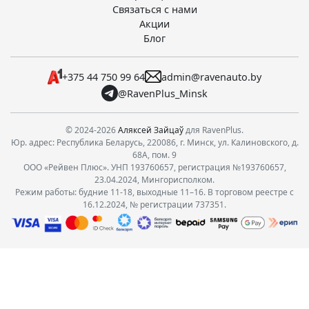
Связаться с нами
Акции
Блог
+375 44 750 99 64
admin@ravenauto.by
@RavenPlus_Minsk
© 2024-2026
Аляксей Зайцаў
для RavenPlus.
Юр. адрес: Республика Беларусь, 220086, г. Минск, ул. Калиновского, д.
68А, пом. 9
ООО «Рейвен Плюс». УНП 193760657, регистрация №193760657,
23.04.2024, Мингорисполком.
Режим работы: будние 11-18, выходные 11–16. В торговом реестре с
16.12.2024, № регистрации 737351.