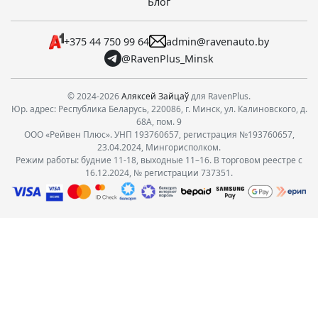
Блог
+375 44 750 99 64
admin@ravenauto.by
@RavenPlus_Minsk
© 2024-2026
Аляксей Зайцаў
для RavenPlus.
Юр. адрес: Республика Беларусь, 220086, г. Минск, ул. Калиновского, д.
68А, пом. 9
ООО «Рейвен Плюс». УНП 193760657, регистрация №193760657,
23.04.2024, Мингорисполком.
Режим работы: будние 11-18, выходные 11–16. В торговом реестре с
16.12.2024, № регистрации 737351.