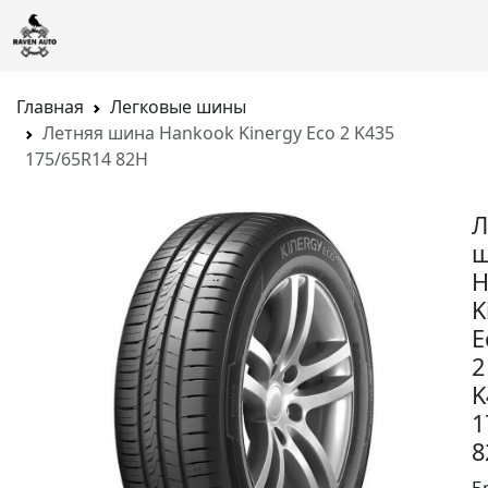
Главная
Легковые шины
Летняя шина Hankook Kinergy Eco 2 K435
175/65R14 82H
Л
ш
H
K
E
2
K
1
8