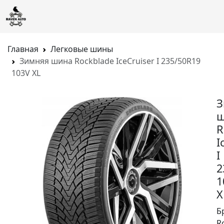
Главная
Легковые шины
Зимняя шина Rockblade IceCruiser I 235/50R19
103V XL
З
ш
R
I
I
2
1
X
Б
R