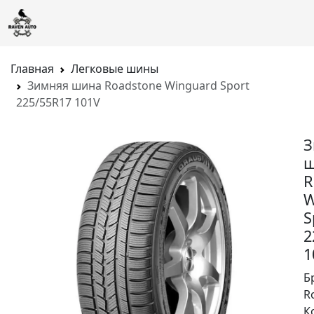
Главная
Легковые шины
Зимняя шина Roadstone Winguard Sport
225/55R17 101V
З
ш
R
W
S
2
1
Б
R
К