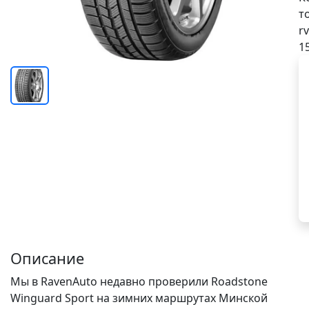
т
rv
1
Описание
Мы в RavenAuto недавно проверили Roadstone
Winguard Sport на зимних маршрутах Минской