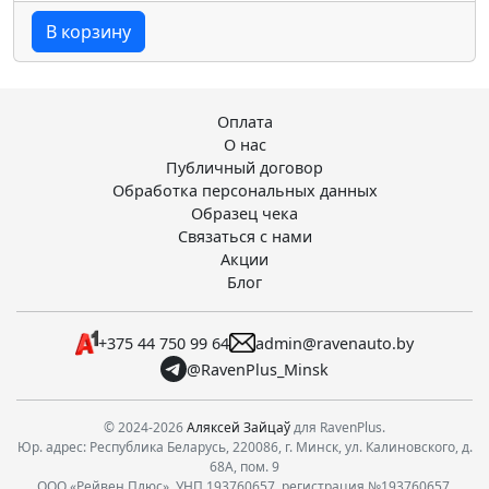
В корзину
Оплата
О нас
Публичный договор
Обработка персональных данных
Образец чека
Связаться с нами
Акции
Блог
+375 44 750 99 64
admin@ravenauto.by
@RavenPlus_Minsk
© 2024-2026
Аляксей Зайцаў
для RavenPlus.
Юр. адрес: Республика Беларусь, 220086, г. Минск, ул. Калиновского, д.
68А, пом. 9
ООО «Рейвен Плюс». УНП 193760657, регистрация №193760657,