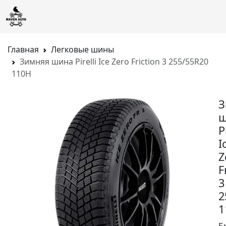
Главная
Легковые шины
Зимняя шина Pirelli Ice Zero Friction 3 255/55R20
110H
З
ш
P
I
Z
F
3
2
1