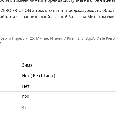
ости о зимней линейке бренда доступны на
странице Pir
ZERO FRICTION 3 тем, кто ценит предсказуемость обратн
забраться к заснеженной лыжной базе под Минском или 
 Пирелли, 25, Милан, Италия / Pirelli & C. S.p.A. Viale Piero e Al
.
Зима
Нет ( Без Шипа )
Нет
R20
45