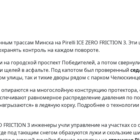
ным трассам Минска на Pirelli ICE ZERO FRICTION 3. Эти
охранять контроль на каждом повороте.
и на городской проспект Победителей, а потом сверну
 и щелей в асфальте. Под капотом был проверенный
сед
м улицы, так и тихие дворы рядом с парком Челюскинце
 3 опираются на многослойную конструкцию протектора,
спечивают равномерное распределение давления по пов
«вгрызаются» в ледяную корку. Подробнее о технологии
RO FRICTION 3 инженеры учли управление на участках с
 где под тающим снегом образуются лужи и скользкие ш