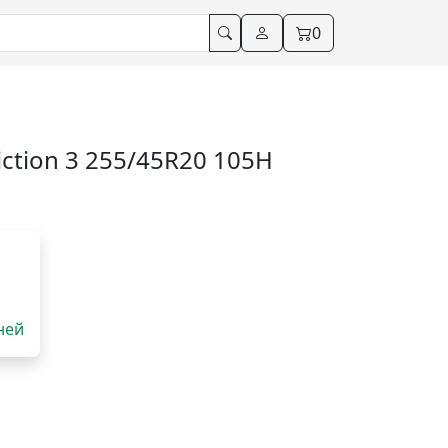
0
riction 3 255/45R20 105H
дней