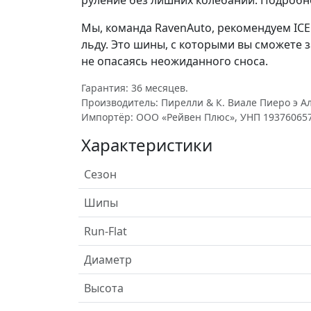
руление без лишних колебаний. Подробн
Мы, команда RavenAuto, рекомендуем ICE 
льду. Это шины, с которыми вы сможете 
не опасаясь неожиданного сноса.
Гарантия: 36 месяцев.
Производитель: Пирелли & К. Виале Пиеро э Алберто
Импортёр: ООО «Рейвен Плюс», УНП 193760657
Характеристики
Сезон
Шипы
Run-Flat
Диаметр
Высота