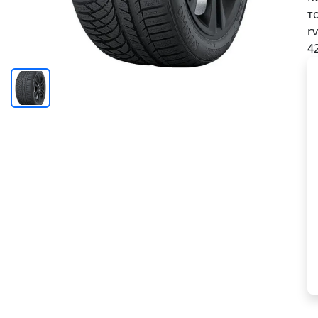
т
rv
4