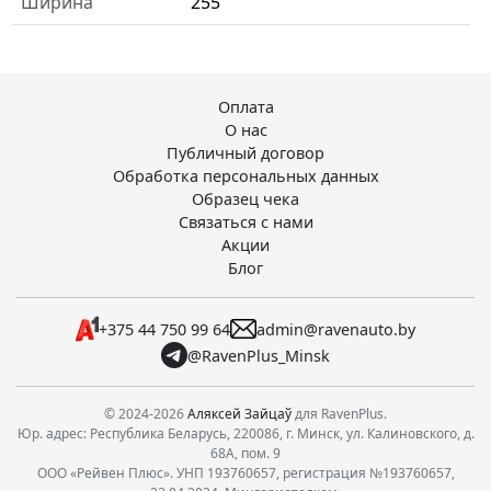
Ширина
255
Оплата
О нас
Публичный договор
Обработка персональных данных
Образец чека
Связаться с нами
Акции
Блог
+375 44 750 99 64
admin@ravenauto.by
@RavenPlus_Minsk
© 2024-2026
Аляксей Зайцаў
для RavenPlus.
Юр. адрес: Республика Беларусь, 220086, г. Минск, ул. Калиновского, д.
68А, пом. 9
ООО «Рейвен Плюс». УНП 193760657, регистрация №193760657,