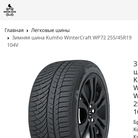
Главная
Легковые шины
Зимняя шина Kumho WinterCraft WP72 255/45R19
104V
З
ш
K
W
W
2
1
Б
K
К