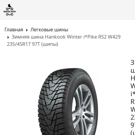
Главная
Легковые шины
Зимняя шина Hankook Winter i*Pike RS2 W429
235/45R17 97T (шипы)
З
ш
H
W
i
R
W
2
9
(