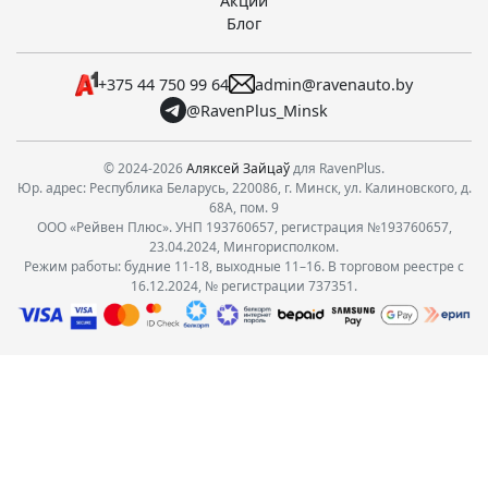
Акции
Блог
+375 44 750 99 64
admin@ravenauto.by
@RavenPlus_Minsk
© 2024-2026
Аляксей Зайцаў
для RavenPlus.
Юр. адрес: Республика Беларусь, 220086, г. Минск, ул. Калиновского, д.
68А, пом. 9
ООО «Рейвен Плюс». УНП 193760657, регистрация №193760657,
23.04.2024, Мингорисполком.
Режим работы: будние 11-18, выходные 11–16. В торговом реестре с
16.12.2024, № регистрации 737351.