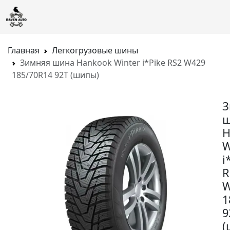
Главная
Легкогрузовые шины
Зимняя шина Hankook Winter i*Pike RS2 W429
185/70R14 92T (шипы)
З
ш
H
W
i
R
W
1
9
(