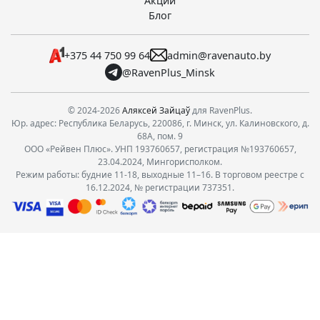
Акции
Блог
+375 44 750 99 64
admin@ravenauto.by
@RavenPlus_Minsk
© 2024-2026
Аляксей Зайцаў
для RavenPlus.
Юр. адрес: Республика Беларусь, 220086, г. Минск, ул. Калиновского, д.
68А, пом. 9
ООО «Рейвен Плюс». УНП 193760657, регистрация №193760657,
23.04.2024, Мингорисполком.
Режим работы: будние 11-18, выходные 11–16. В торговом реестре с
16.12.2024, № регистрации 737351.