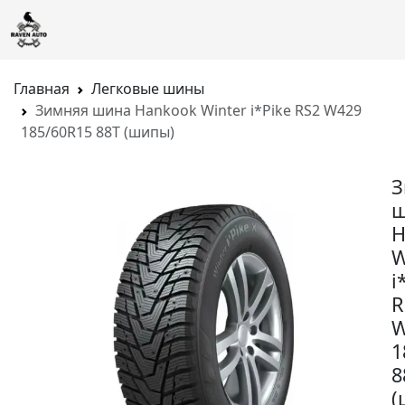
Главная
Легковые шины
Зимняя шина Hankook Winter i*Pike RS2 W429
185/60R15 88T (шипы)
З
ш
H
W
i
R
W
1
8
(