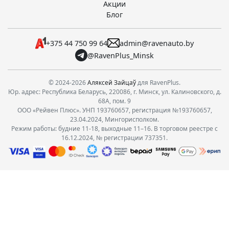
Акции
Блог
+375 44 750 99 64
admin@ravenauto.by
@RavenPlus_Minsk
© 2024-2026
Аляксей Зайцаў
для RavenPlus.
Юр. адрес: Республика Беларусь, 220086, г. Минск, ул. Калиновского, д.
68А, пом. 9
ООО «Рейвен Плюс». УНП 193760657, регистрация №193760657,
23.04.2024, Мингорисполком.
Режим работы: будние 11-18, выходные 11–16. В торговом реестре с
16.12.2024, № регистрации 737351.