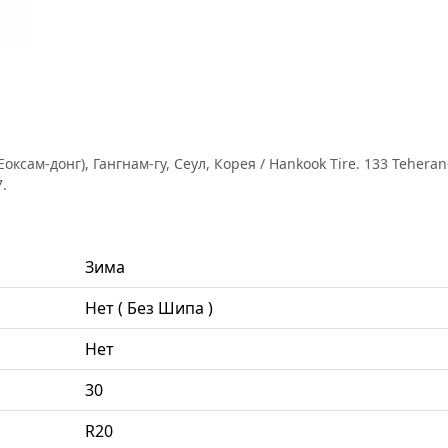
оксам-донг), Гангнам-гу, Сеул, Корея / Hankook Tire. 133 Tehera
.
Зима
Нет ( Без Шипа )
Нет
30
R20