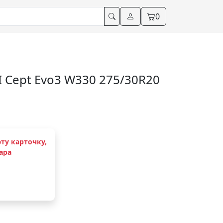
0
I Cept Evo3 W330 275/30R20
ту карточку,
ара