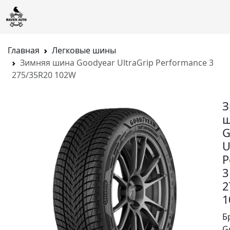
Главная
Легковые шины
Зимняя шина Goodyear UltraGrip Performance 3
275/35R20 102W
З
ш
G
U
P
3
2
1
Б
G