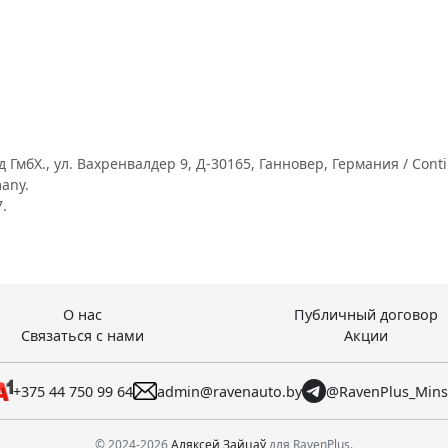
бХ., ул. Вахренвалдер 9, Д-30165, Ганновер, Германия / Conti
many.
.
О нас
Публичный договор
Связаться с нами
Акции
+375 44 750 99 64
admin@ravenauto.by
@RavenPlus_Min
© 2024-2026
Аляксей Зайцаў
для RavenPlus.