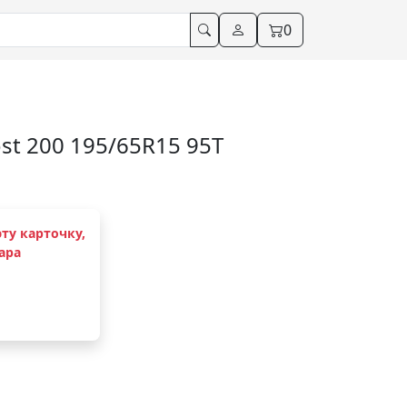
0
st 200 195/65R15 95T
ту карточку,
ара