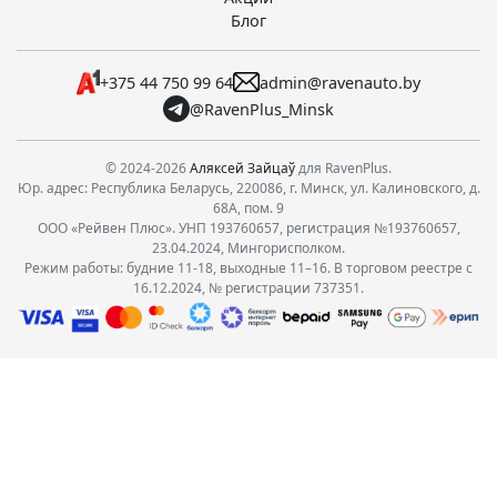
Блог
+375 44 750 99 64
admin@ravenauto.by
@RavenPlus_Minsk
© 2024-2026
Аляксей Зайцаў
для RavenPlus.
Юр. адрес: Республика Беларусь, 220086, г. Минск, ул. Калиновского, д.
68А, пом. 9
ООО «Рейвен Плюс». УНП 193760657, регистрация №193760657,
23.04.2024, Мингорисполком.
Режим работы: будние 11-18, выходные 11–16. В торговом реестре с
16.12.2024, № регистрации 737351.