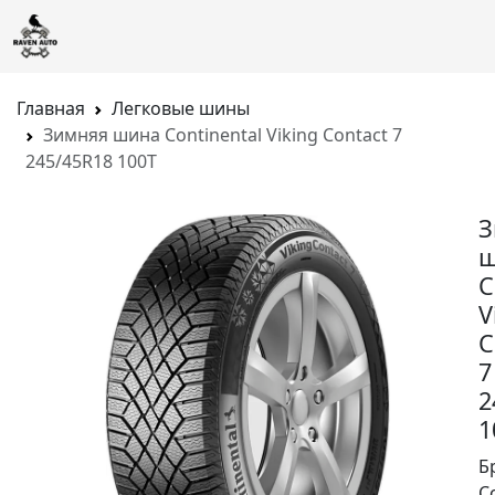
Главная
Легковые шины
Зимняя шина Continental Viking Contact 7
245/45R18 100T
З
ш
C
V
C
7
2
1
Б
C