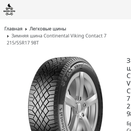
Главная
Легковые шины
Зимняя шина Continental Viking Contact 7
215/55R17 98T
З
ш
C
V
C
7
2
9
Б
C