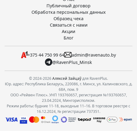
Публичный договор
Обработка персональных данных
Образец чека
Связаться с нами
Акции
Блог
+375 44 750 99 64
admin@ravenauto.by
@RavenPlus_Minsk
© 2024-2026
Аляксей Зайцаў
для RavenPlus.
Юр. адрес: Республика Беларусь, 220086, г. Минск, ул. Калиновского, д.
68А, пом. 9
ООО «Рейвен Плюс». УНП 193760657, регистрация №193760657,
23.04.2024, Мингорисполком.
Режим работы: будние 11-18, выходные 11–16. В торговом реестре с
16.12.2024, № регистрации 737351.