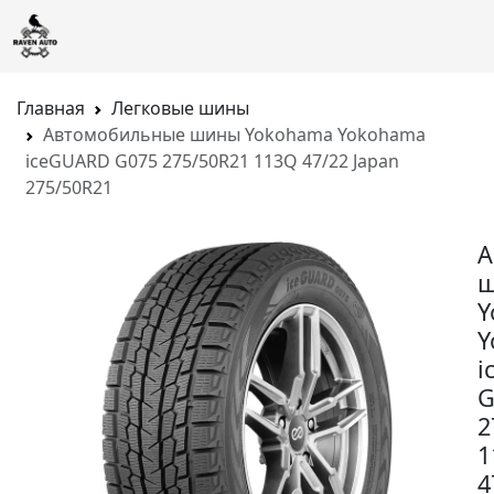
Главная
Легковые шины
Автомобильные шины Yokohama Yokohama
iceGUARD G075 275/50R21 113Q 47/22 Japan
275/50R21
А
Y
Y
i
G
2
1
4