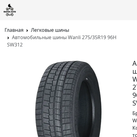
Главная
Легковые шины
Автомобильные шины Wanli 275/35R19 96H
SW312
А
W
2
9
S
Б
W
К
т