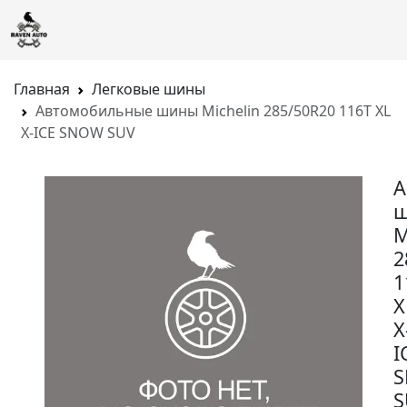
Главная
Легковые шины
Автомобильные шины Michelin 285/50R20 116T XL
X-ICE SNOW SUV
А
M
2
1
X
X
I
S