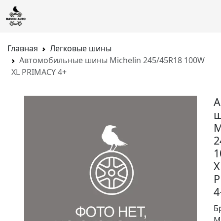
Главная
Легковые шины
Автомобильные шины Michelin 245/45R18 100W
XL PRIMACY 4+
А
M
2
1
X
P
4
Б
M