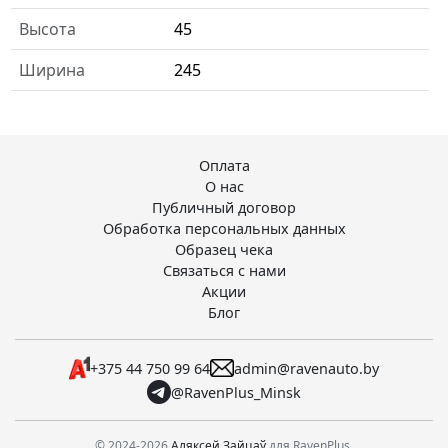
Высота
45
Ширина
245
Оплата
О нас
Публичный договор
Обработка персональных данных
Образец чека
Связаться с нами
Акции
Блог
+375 44 750 99 64
admin@ravenauto.by
@RavenPlus_Minsk
© 2024-2026
Аляксей Зайцаў
для RavenPlus.