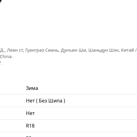
., Леан ст, Гуанграо Сиань, Дунъин Ши, Шаньдун Шэн, Китай / S
China.
.
Зима
Нет ( Без Шипа )
Нет
R18