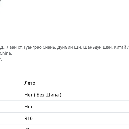
., Леан ст, Гуанграо Сиань, Дунъин Ши, Шаньдун Шэн, Китай / S
China.
.
Лето
Нет ( Без Шипа )
Нет
R16