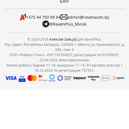
Блог
+375 44 750 99 64
admin@ravenauto.by
@RavenPlus_Minsk
© 2024-2026
Аляксей Зайцаў
для RavenPlus.
Юр. адрес: Республика Беларусь, 220086, г. Минск, ул. Калиновского, д.
68А, пом. 9
ООО «Рейвен Плюс». УНП 193760657, регистрация №193760657,
23.04.2024, Мингорисполком.
Режим работы: будние 11-18, выходные 11–16. В торговом реестре с
16.12.2024, № регистрации 737351.