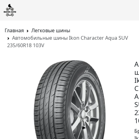
Главная
Легковые шины
Автомобильные шины Ikon Character Aqua SUV
235/60R18 103V
А
I
C
A
S
2
1
Б
I