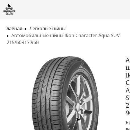
Главная
Легковые шины
Автомобильные шины Ikon Character Aqua SUV
215/60R17 96H
А
I
C
A
S
2
9
Б
I