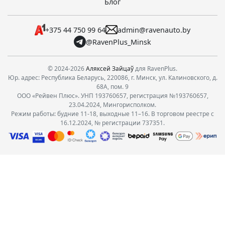
Блог
+375 44 750 99 64
admin@ravenauto.by
@RavenPlus_Minsk
© 2024-2026
Аляксей Зайцаў
для RavenPlus.
Юр. адрес: Республика Беларусь, 220086, г. Минск, ул. Калиновского, д.
68А, пом. 9
ООО «Рейвен Плюс». УНП 193760657, регистрация №193760657,
23.04.2024, Мингорисполком.
Режим работы: будние 11-18, выходные 11–16. В торговом реестре с
16.12.2024, № регистрации 737351.