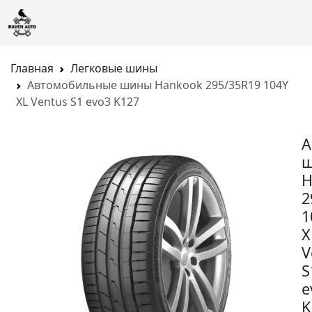
Главная
Легковые шины
Автомобильные шины Hankook 295/35R19 104Y
XL Ventus S1 evo3 K127
А
H
2
1
X
V
S
e
K