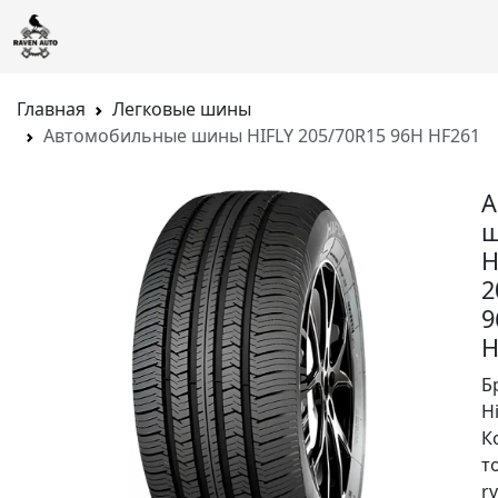
Главная
Легковые шины
Автомобильные шины HIFLY 205/70R15 96H HF261
А
H
2
9
H
Б
Hi
К
т
rv