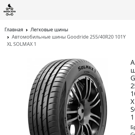
Главная
Легковые шины
Автомобильные шины Goodride 255/40R20 101Y
XL SOLMAX 1
А
G
2
1
X
S
1
Б
G