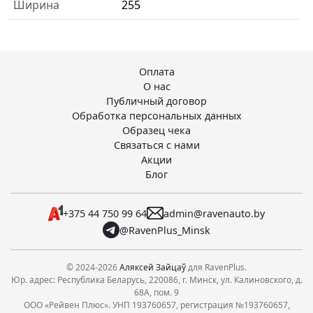
Ширина
255
Оплата
О нас
Публичный договор
Обработка персональных данных
Образец чека
Связаться с нами
Акции
Блог
+375 44 750 99 64
admin@ravenauto.by
@RavenPlus_Minsk
© 2024-2026
Аляксей Зайцаў
для RavenPlus.
Юр. адрес: Республика Беларусь, 220086, г. Минск, ул. Калиновского, д.
68А, пом. 9
ООО «Рейвен Плюс». УНП 193760657, регистрация №193760657,