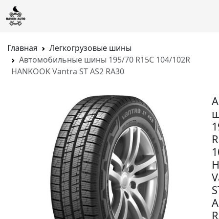
Главная
Легкогрузовые шины
Автомобильные шины 195/70 R15C 104/102R
HANKOOK Vantra ST AS2 RA30
А
1
R
1
V
S
A
R