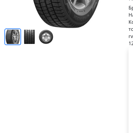
Б
H
К
т
rv
1