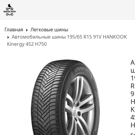
Главная
Легковые шины
Автомобильные шины 195/65 R15 91V HANKOOK
Kinergy 4S2 H750
А
1
R
9
K
4
H