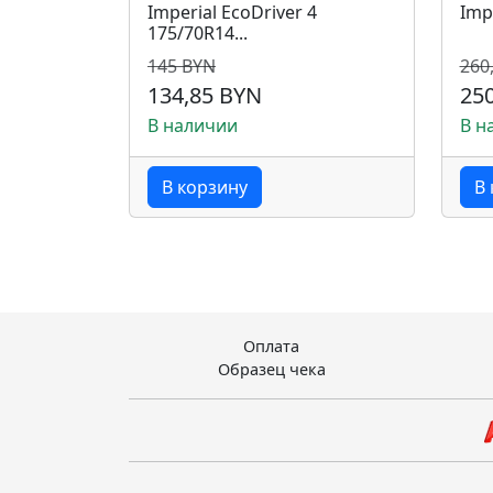
Imperial EcoDriver 4
Impe
175/70R14...
145 BYN
260
134,85 BYN
25
В наличии
В н
В корзину
В 
Оплата
Образец чека