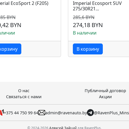
rial EcoSport 2 (F205)
Imperial Ecosport SUV
275/30R21...
,85 BYN
285,6 BYN
0,42 BYN
274,18 BYN
аличии
В наличии
корзину
В корзину
О нас
Публичный договор
Связаться с нами
Акции
+375 44 750 99 64
admin@ravenauto.by
@RavenPlus_Min
© 2024-2026
Аляксей Зайцаў
для RavenPlus.