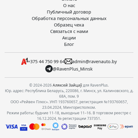
О нас
Публичный договор
Обработка персональных данных
Образец чека
Связаться с нами
Акции
Блог
+375 44 750 99 64
admin@ravenauto.by
@RavenPlus_Minsk
© 2024-2026
Аляксей Зайцаў
для RavenPlus.
Юр. адрес: Республика Беларусь, 220086, г. Минск, ул. Калиновского, д.
68А, пом. 9
ООО «Рейвен Плюс». УНП 193760657, регистрация №193760657,
23.04.2024, Мингорисполком.
Режим работы: будние 11-18, выходные 11–16. В торговом реестре с
16.12.2024, № регистрации 737351.